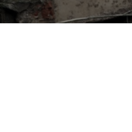
Karte
Sinzig
Bad Neuenahr-Ahrweiler
Dernau
Mayschoß
Altenahr
Rech
Ahrbrück
Hönningen
Liers
Schuld